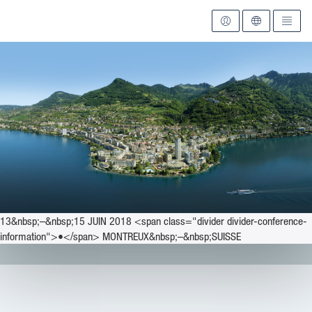
Vers la page d'accueil
13&nbsp;–&nbsp;15 JUIN 2018 <span class="divider divider-conference-
information">•</span> MONTREUX&nbsp;–&nbsp;SUISSE