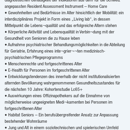
angepassten Resident Assessment Instrument – Home Care
• Gewohnheiten und Bedürfnisse im Alter hinsichtlich der Mobilität: ein
interdisziplinäres Projekt in Form eines „Living lab“, in dessen
Mittelpunkt die Lebens¬qualität und das erfolgreiche Altern stehen
• Körperliche Aktivität und Lebensqualität in Verbin¬dung mit der
Gesundheit von Senioren die zu Hause leben
• Aufnahme psychiatrischer Behandlungsmöglichkeiten in die Abteilung
für Geriatrie, Erfahrung eines inte¬grier¬¬ten medizinisch-
psychiatrischen Pflegeprogramms
• Menschenrechte und fortgeschrittenes Alter
• E-Health für Personen im fortgeschrittenen Alter
• Entwicklungstendenzen des innerhalb der nicht institutionalisierten
alternden Bevölkerung wahrgenommenen Gesundheitszustandes für
die nächsten 10 Jahre: Kohortenstudie Lc65+
• Auswirkungen eines Offizinapothekers auf die Einnahme von
möglicherweise ungeeigneten Medi¬kamenten bei Personen im
fortgeschrittenen Alter
• Habitat Seniors – Ein berufsübergreifender Ansatz zur Anpassung
bestehender Wohnräume
• Jung und Alt in einem soziotechnischen und spielerischen Umfeld