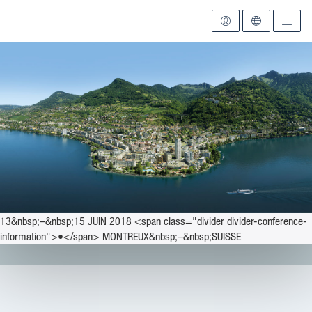
Vers la page d'accueil
13&nbsp;–&nbsp;15 JUIN 2018 <span class="divider divider-conference-
information">•</span> MONTREUX&nbsp;–&nbsp;SUISSE